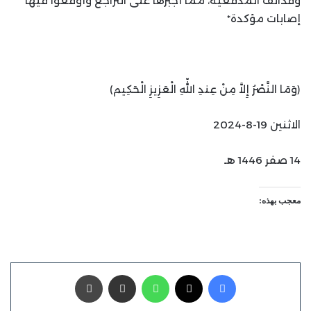
وقذائف ‏المدفعية، مما أجبرها على التراجع وأوقعوا فيها
إصابات مؤكدة* ‏
‏﴿وَمَا النَّصْرُ إِلاَّ مِنْ عِندِ اللّهِ الْعَزِيزِ الْحَكِيم﴾‏
الاثنين 19-8-2024‏
معجب بهذه:
فيسبوك
X
واتساب
مشاركة عبر البريد
طباعة