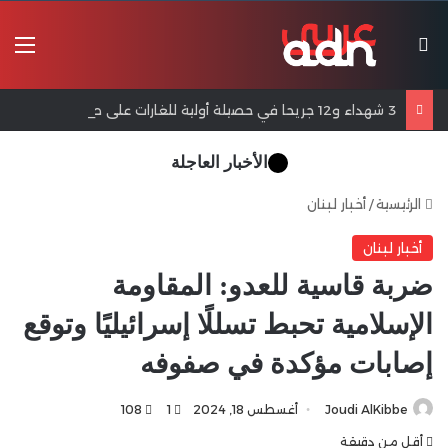
بحث عن
الق
3 شهداء و12 جريحا في حصيلة أولية للغارات على صور وبنت جبيل
الأخبار العاجلة
الرئيسية
/
أخبار لبنان
أخبار لبنان
ضربة قاسية للعدو: المقاومة
الإسلامية تحبط تسللًا إسرائيليًا وتوقع
إصابات مؤكدة في صفوفه
Joudi AlKibbe
أغسطس 18, 2024
1
108
أقل من دقيقة