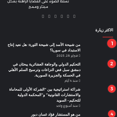
تسلط الضوء على القضايا الراهنة بشكل
مبتكر ومميز.
X
فيسبوك
يوتيوب
انستقرام
تيلقرام
واتساب
الاكثر زيارة
من شبيحة الأسد إلى شبيحة الثورة: هل نعيد إنتاج
الاستبداد في سوريا؟
فبراير 28, 2025
التحكيم الدولي والوجاهة العشائرية يبحثان في
دمشق سبل فض النزاعات وترسيخ السلم الأهلي
في الحسكة والجزيرة السورية.
منذ 4 أيام
شراكة استراتيجية بين “الشركة الأولى للمحاماة
والاستشارات القانونية” و”المحكمة الدولية
للتحكيم– السويد
منذ أسبوع واحد
من هو المستشار فؤاد غسان دبور