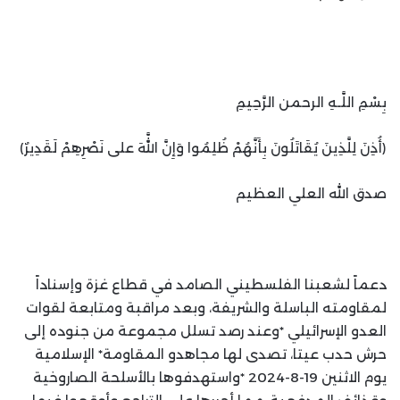
بِسْمِ اللَّـهِ الرحمن الرَّحِيمِ
‏﴿أُذِنَ لِلَّذِينَ يُقَاتَلُونَ بِأَنَّهُمْ ظُلِمُوا وَإِنَّ اللَّهَ على نَصْرِهِمْ لَقَدِيرٌ﴾‏
صدق الله العلي العظيم
دعماً لشعبنا الفلسطيني الصامد في قطاع غزة وإسناداً
لمقاومته الباسلة ‌‏‌‏‌والشريفة، وبعد مراقبة ‏ومتابعة لقوات
العدو الإسرائيلي *وعند رصد تسلل مجموعة من جنوده إلى
حرش حدب عيتا، تصدى ‏لها مجاهدو المقاومة* الإسلامية
يوم الاثنين 19-8-2024 *واستهدفوها بالأسلحة الصاروخية