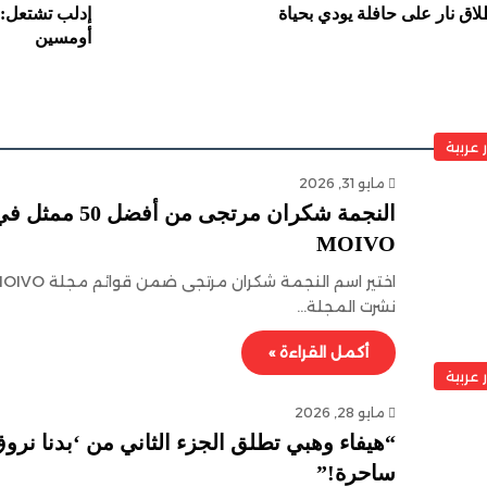
اق نار على حافلة يودي بحياة
إدلب تشتعل: م
أومسين
ر عربية
مايو 31, 2026
النجمة شكران م
MOIVO
نشرت المجلة…
أكمل القراءة »
ر عربية
مايو 28, 2026
“هيفاء وهبي تطلق الجزء الثاني من ‘بدنا نروق
ساحرة!”