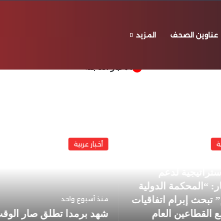
عناوين الصحف
المزيد
℃
30
بيروت
الأخبار العاجلة
قليمية