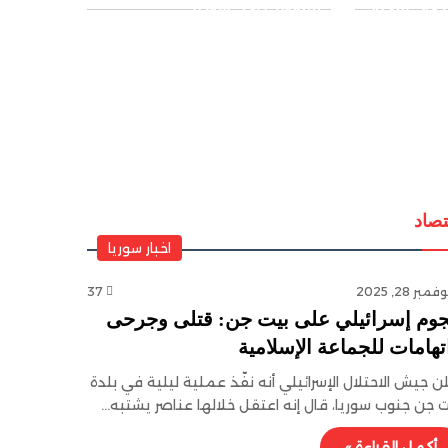
قة “اللجنة
للتصوير داخل سوريا
هدف است
جلس
 والسيادة
تصاد
اخبار سوريا
فمبر 28, 2025
37
وم إسرائيلي على بيت جن: قتلى وجرحى
تهامات للجماعة الإسلامية
ن جيش الاحتلال الإسرائيلي أنه نفّذ عملية ليلية في بلدة
 جن جنوب سوريا، قال إنه اعتقل خلالها عناصر يشتبه…
أكمل القراءة »