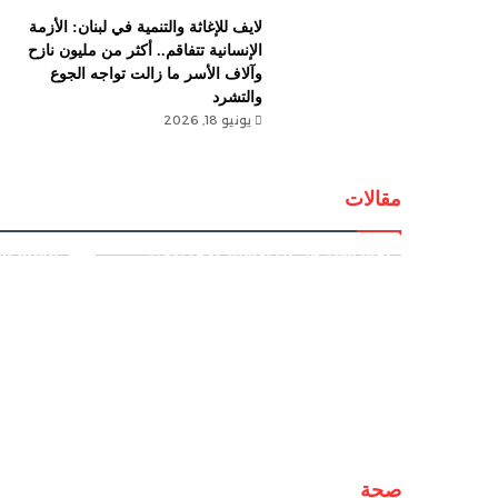
لايف للإغاثة والتنمية في لبنان: الأزمة
الإنسانية تتفاقم.. أكثر من مليون نازح
وآلاف الأسر ما زالت تواجه الجوع
والتشرد
يونيو 18, 2026
مقالات
اجتياح 
المسار
ماذا تخفي واشنطن بعد إسقاط
سيناريو
طائراتها؟ هل بدأ الانهيار الأمريكي؟
الشيخ إل
صحة