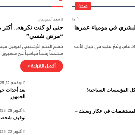
صحة
12
منذ أسبوعين
لبشري في مومياء عمرها
“مرض نفسي”
درس العلماء رفات “رجل الجليد”، الذي تجمّد قبل نحو 5000 عام، وعُثر عليه في جبال الألب
حسم النجم الأرجنتيني ليونيل ميسي 
محققاً رقماً قياسياً غير مسبوق برص
أكمل القراءة »
نوفمبر 12, 2025
بعد أحداث جون
الجمهور
أكتوبر 28, 2025
لمستشفيات في عكار وبعلبك –
توقيف شخصين 
أكتوبر 22, 2025