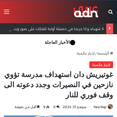
بحث عن
الق
3 شهداء و12 جريحا في حصيلة أولية للغارات على صور وبنت جبيل
الأخبار العاجلة
الرئيسية
/
اخبار عالمية
اخبار عالمية
غوتيريش دان استهداف مدرسة تؤوي
نازحين في النصيرات وجدد دعوته الى
وقف فوري للنار
Yara Naji
سبتمبر 13, 2024
0
9
أقل من دقيقة