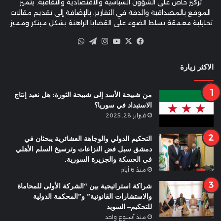
تركيز خاص على الشؤون السياسية والاقتصادية والثقافية. يتميز
الموقع بالمصداقية والدقة في التقارير، بالإضافة إلى تقديم مقالات
تحليلية معمقة تسلط الضوء على القضايا الراهنة بشكل مبتكر ومميز.
X
فيسبوك
يوتيوب
انستقرام
تيلقرام
واتساب
الاكثر زيارة
من شبيحة الأسد إلى شبيحة الثورة: هل نعيد إنتاج
الاستبداد في سوريا؟
فبراير 28, 2025
التحكيم الدولي والوجاهة العشائرية يبحثان في
دمشق سبل فض النزاعات وترسيخ السلم الأهلي
في الحسكة والجزيرة السورية.
منذ 6 أيام
شراكة استراتيجية بين “الشركة الأولى للمحاماة
والاستشارات القانونية” و”المحكمة الدولية
للتحكيم– السويد
منذ أسبوع واحد