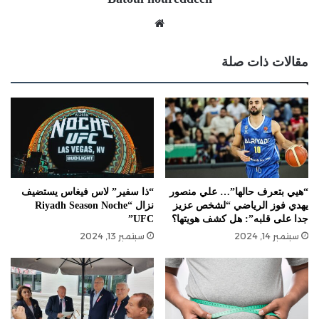
موقع
الويب
مقالات ذات صلة
“هيي بتعرف حالها”… علي منصور
“ذا سفير” لاس فيغاس يستضيف
يهدي فوز الرياضي “لشخص عزيز
نزال “Riyadh Season Noche
جدا على قلبه”: هل كشف هويتها؟
UFC”
سبتمبر 14, 2024
سبتمبر 13, 2024