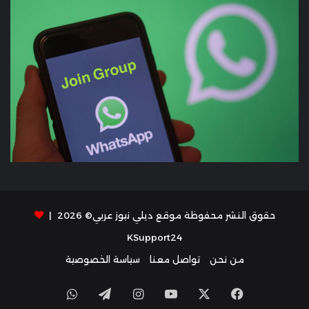
حقوق النشر محفوظة موقع ديلي نيوز عربي© 2026 |
KSupport24
من نحن
تواصل معنا
سياسة الخصوصية
X
فيسبوك
يوتيوب
انستقرام
تيلقرام
واتساب