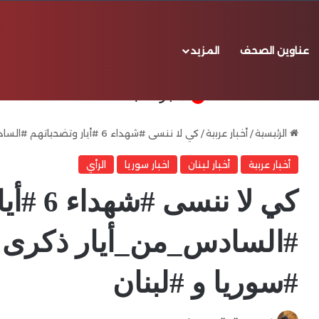
عناوين الصحف
المزيد
℃
29
إصابة شخصين من فريق “جهاد البناء” وآخر سوري في حالة حرجة بالقرب من كفركلا
بيروت
الأخبار العاجلة
الرئيسية
/
أخبار عربية
/
كي لا ننسى #شهداء 6 #أيار وتضحياتهم #السادس_من_أيار ذكرى #عيد_الشهداء في #سوريا و #لبنان
أخبار عربية
أخبار لبنان
اخبار سوريا
الرأي
كي لا نن
#السادس_من_أيار ذكرى 
#سوريا و #لبنان