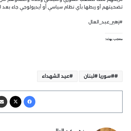
تضحيتهم أو ربطها بأي نظام سياسي أو أيديولوجي جاء بعد الا
#زهير_عبد_العال
معجب بهذه:
#سوريا #لبنان
عيد الشهداء
فيسبوك
X