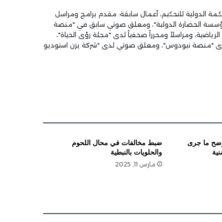
مة الدولية للتحكيم، أعمال سابقة: مقدم برامج ومراسل
مؤسسة الحضارة الدولية"، ومعلق صوتي سابق في "منصة
سطة". كما عمل مراسلاً لمنصة "ART syrian" الرياضية، ومراسلاً ومحرراً صحفياً لدى "مجلة رؤى الحياة"،
دى "منصة نيودوس"، ومعلق صوتي لدى "شركة يزن استوديو
وضح ما جرى
ضبط مخالفات في محال اللحوم
نية
والحلويات بالنبطية
مارس 11, 2025