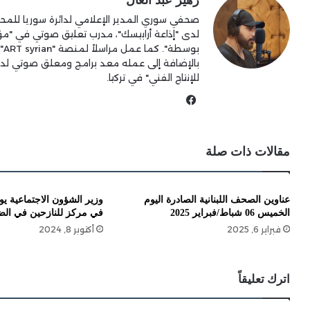
زهير عبد العال
صحفي سوري المدير الإعلامي لدائرة سوريا للمحك
لدى "إذاعة أرابيسك"، مدرب تعليق صوتي في "
بو
بالإضافة إلى عمله معد برامج ومعلق صوتي ل
للإنتاج الفني" في تركيا.
فيسبوك
مقالات ذات صلة
عناوين الصحف اللبنانية الصادرة اليوم
وزير الشؤون الاجتماعية ي
الخميس 06 شباط/فبراير 2025
في مركز للنازحين في الض
فبراير 6, 2025
أكتوبر 8, 2024
اترك تعليقاً