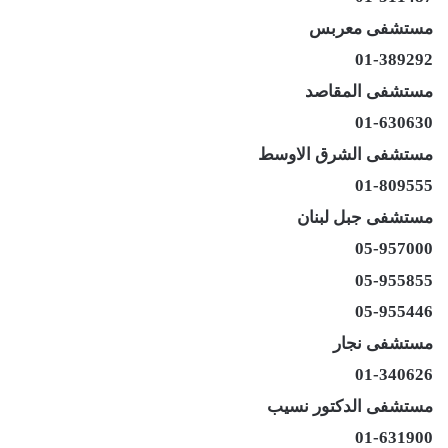
مستشفى معربس
01-389292
مستشفى المقاصد
01-630630
مستشفى الشرق الاوسط
01-809555
مستشفى جبل لبنان
05-957000
05-955855
05-955446
مستشفى نجار
01-340626
مستشفى الدكتور نسيب
01-631900