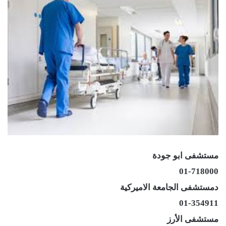
مستشفى ابو جودة
01-718000
دمستشفى الجامعة الاميركية
01-354911
مستشفى الأرز