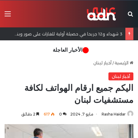
بحث عن
الق
3 شهداء و12 جريحا في حصيلة أولية للغارات على صور وبنت جبيل
الأخبار العاجلة
الرئيسية
/
أخبار لبنان
أخبار لبنان
اليكم جميع ارقام الهواتف لكافة
مستشفيات لبنان
Rasha Haidar
مايو 7, 2024
0
617
2 دقائق