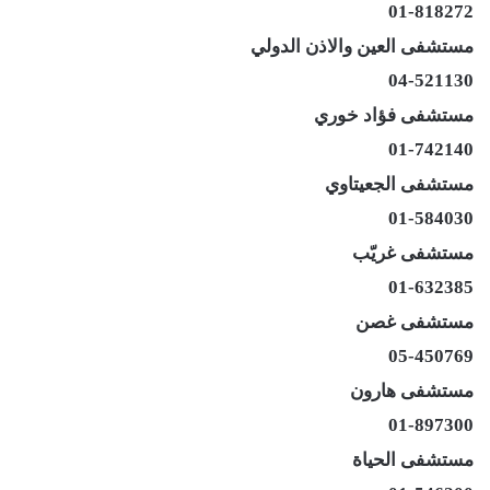
01-818272
مستشفى العين والاذن الدولي
04-521130
مستشفى فؤاد خوري
01-742140
مستشفى الجعيتاوي
01-584030
مستشفى غريّب
01-632385
مستشفى غصن
05-450769
مستشفى هارون
01-897300
مستشفى الحياة