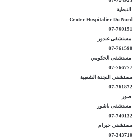
07-724923
النبطية
Center Hospitalier Du Nord
07-760151
مستشفى غندور
07-761590
مستشفى الحكومي
07-766777
مستشفى النجدة الشعبية
07-761872
صور
مستشفى باشور
07-740132
مستشفى حيرام
07-343710