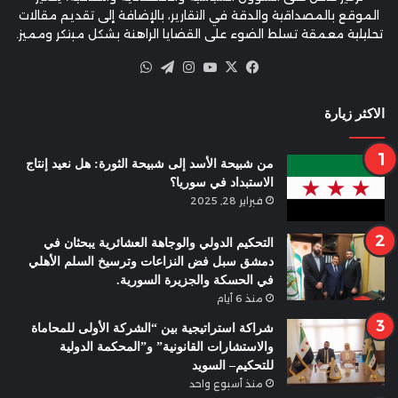
الموقع بالمصداقية والدقة في التقارير، بالإضافة إلى تقديم مقالات
تحليلية معمقة تسلط الضوء على القضايا الراهنة بشكل مبتكر ومميز.
X
فيسبوك
يوتيوب
انستقرام
تيلقرام
واتساب
الاكثر زيارة
من شبيحة الأسد إلى شبيحة الثورة: هل نعيد إنتاج
الاستبداد في سوريا؟
فبراير 28, 2025
التحكيم الدولي والوجاهة العشائرية يبحثان في
دمشق سبل فض النزاعات وترسيخ السلم الأهلي
في الحسكة والجزيرة السورية.
منذ 6 أيام
شراكة استراتيجية بين “الشركة الأولى للمحاماة
والاستشارات القانونية” و”المحكمة الدولية
للتحكيم– السويد
منذ أسبوع واحد