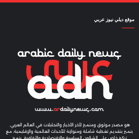
موقع ديلي نيوز عربي
هو مصدر موثوق ومتميز لآخر الأخبار والتحليلات في العالم العربي.
يتميز بتقديم تغطية شاملة ومتوازنة للأحداث العالمية والإقليمية، مع
تركيز خاص على الشؤون السياسية والاقتصادية والثقافية. يتميز