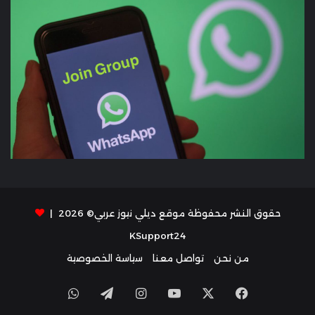
حقوق النشر محفوظة موقع ديلي نيوز عربي© 2026 |
KSupport24
من نحن
تواصل معنا
سياسة الخصوصية
X
فيسبوك
يوتيوب
انستقرام
تيلقرام
واتساب