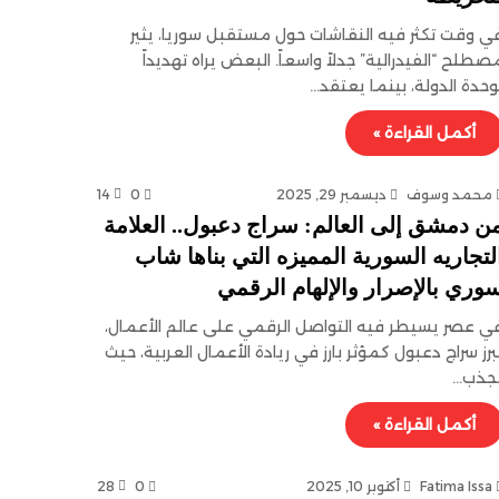
ي وقت تكثر فيه النقاشات حول مستقبل سوريا، يثير
صطلح “الفيدرالية” جدلاً واسعاً. البعض يراه تهديداً
وحدة الدولة، بينما يعتقد…
أكمل القراءة »
محمد وسوف
ديسمبر 29, 2025
0
14
ن دمشق إلى العالم: سراج دعبول.. العلامة
لتجاريه السورية المميزه التي بناها شاب
وري بالإصرار والإلهام الرقمي
ي عصر يسيطر فيه التواصل الرقمي على عالم الأعمال،
برز سراج دعبول كمؤثر بارز في ريادة الأعمال العربية، حيث
جذب…
أكمل القراءة »
Fatima Issa
أكتوبر 10, 2025
0
28