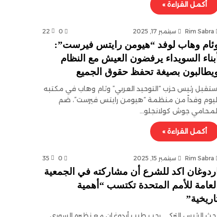
أكمل القراءة »
Rim Sabra
سبتمبر 17, 2025
0
22
ئام وهاب لوفد “هيومن رايتس فيرست”:
بناء السويداء يرفضون العيش مع النظام
يطالبون بصيغة تحفظ حقوق الجميع
ستقبل رئيس حزب “التوحيد العربي” وئام وهاب في مكتبه
ليوم وفداً من منظمة “هيومن رايتس فيرست”، ضم
لمحامي جوش كولانجلو…
أكمل القراءة »
Rim Sabra
سبتمبر 15, 2025
0
35
ردوغان اكد للشرع أن مشاركته في الجمعية
لعامة للأمم المتحدة تكتسب “أهمية
اريخية”
حث الرئيس التركي رجب طيب أردوغان مع نظيره السوري