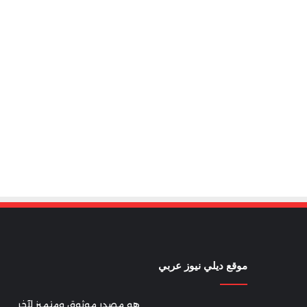
موقع ديلي نيوز عربي
هو مصدر موثوق ومتميز لآخر