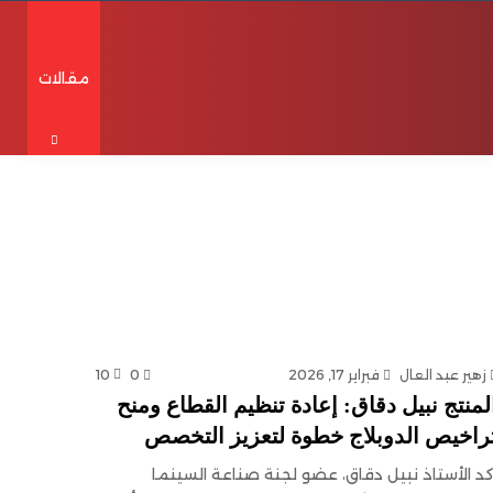
مقالات
X
فيسبوك
يوتيوب
انستقرام
تيلقرام
واتساب
الوضع المظلم
إضافة عمود جانبي
زهير عبد العال
فبراير 17, 2026
0
10
لمنتج نبيل دقاق: إعادة تنظيم القطاع ومنح
راخيص الدوبلاج خطوة لتعزيز التخصص
كد الأستاذ نبيل دقاق، عضو لجنة صناعة السينما