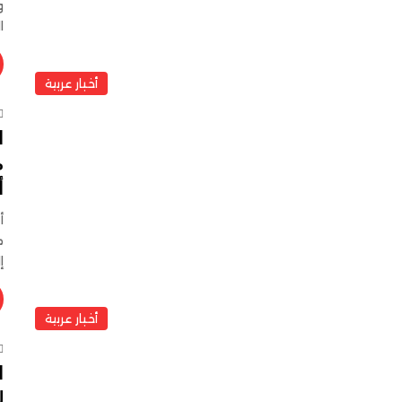
ا
أخبار عربية
ا
م
أ
أ
م
إ
أخبار عربية
ا
ل