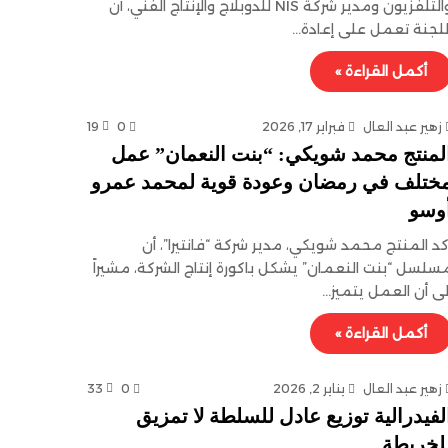
والتلفزيون ومدير شركة NIS للدوبلاج والإنتاج الفني، أن
للجنة تعمل على إعادة…
أكمل القراءة »
زهير عبد العال
فبراير 17, 2026
0
19
لمنتج محمد شويكي: “بنت النعمان” عمل
ختلف في رمضان وعودة قوية لمحمد عمرو
وسو
كد المنتج محمد شويكي، مدير شركة “فانتيرا”، أن
سلسل “بنت النعمان” يشكل باكورة إنتاج الشركة، مشيراً
لى أن العمل يتميز…
أكمل القراءة »
زهير عبد العال
يناير 2, 2026
0
33
لفيدرالية توزيع عادل للسلطة لا تمزيق
لخريطة