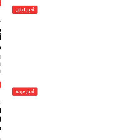
أخبار لبنان
و
أ
و
ا
ا
ا
أخبار عربية
ا
ا
ت
ب