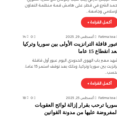
حمد الشرع في قطر، على هامش قمة منظمة التعاون
لإسلامي وجامعة…
أكمل القراءة »
Fatima Issa
أغسطس 29, 2025
0
14
بور قافلة الترانزيت الأولى بين سوريا وتركيا
عد انقطاع 15 عاما
هد معبر باب الهوى الحدودي اليوم عبور أول قافلة
ترانزيت بين سوريا وتركيا، وذلك بعد توقف استمر 15 عاما،
حسب…
أكمل القراءة »
Fatima Issa
أغسطس 25, 2025
0
18
وريا ترحب بقرار إزالة لوائح العقوبات
لمفروضة عليها من مدونة القوانين