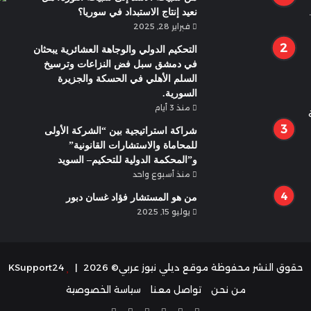
نعيد إنتاج الاستبداد في سوريا؟
فبراير 28, 2025
التحكيم الدولي والوجاهة العشائرية يبحثان
في دمشق سبل فض النزاعات وترسيخ
السلم الأهلي في الحسكة والجزيرة
السورية.
منذ 3 أيام
شراكة استراتيجية بين “الشركة الأولى
للمحاماة والاستشارات القانونية”
و”المحكمة الدولية للتحكيم– السويد
منذ أسبوع واحد
من هو المستشار فؤاد غسان دبور
يوليو 15, 2025
حقوق النشر محفوظة موقع ديلي نيوز عربي© 2026 |
KSupport24
من نحن
تواصل معنا
سياسة الخصوصية