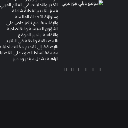
الأخبار والتحليلات في العالم العربي.
يتميز بتقديم تغطية شاملة
ومتوازنة للأحداث العالمية
والإقليمية، مع تركيز خاص على
الشؤون السياسية والاقتصادية
والثقافية. يتميز الموقع
بالمصداقية والدقة في التقارير،
بالإضافة إلى تقديم مقالات تحليلية
معمقة تسلط الضوء على القضايا
الراهنة بشكل مبتكر ومميز.
X
فيسبوك
يوتيوب
انستقرام
تيلقرام
واتساب