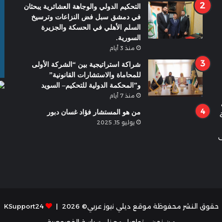
التحكيم الدولي والوجاهة العشائرية يبحثان
في دمشق سبل فض النزاعات وترسيخ
السلم الأهلي في الحسكة والجزيرة
السورية.
منذ 3 أيام
شراكة استراتيجية بين “الشركة الأولى
للمحاماة والاستشارات القانونية”
و”المحكمة الدولية للتحكيم– السويد
منذ 7 أيام
من هو المستشار فؤاد غسان دبور
يوليو 15, 2025
ى
حقوق النشر محفوظة موقع ديلي نيوز عربي© 2026 |
KSupport24