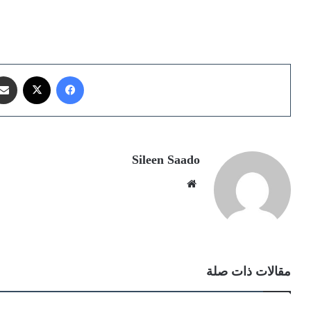
فيسبوك
X
Sileen Saado
موقع
الويب
مقالات ذات صلة