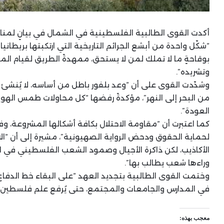
أكدت القوى الطالبية الفلسطينية في الشمال في بيانٍ لمناس
بوقاحةٍ ما لا تملك لمن لا يستحق، ممهدةً الطريق لقيام 
وتشريده”.
وشدّدت القوى على أن “وعد بلفور باطل من أساسه، لا يُنشئ ح
من البحر إلى النهر”، مؤكدةً رفضها “كل محاولات طمس اله
العودة”.
كما اعتبرت أن “مقاومة الاحتلال بكافة أشكالها المشروعة، 
لحماية الحقوق ودحض الرواية الصهيونية”، مشيرة إلى أن “الا
الأكاذيب، لكن ذاكرة الأجيال وصمود الشعب الفلسطيني في ال
وراءها شعب يطالب بها”.
وختمت القوى الطالبية بتجديد العهد “على البقاء خط الدفاع
في المدارس والجامعات والمجتمع، حتى يُرفع علم فلسطين فو
معجب بهذه: