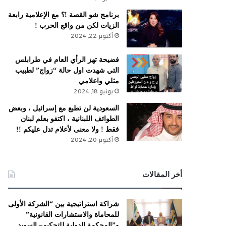
برنامج شو القصة !؟ مع الإعلامية رابعة
الزيات لكن من واقع الحرب !
أكتوبر 22, 2024
فضيحة تهز الرأي العام في طرابلس
التي شهدت اول حالة “زواج” لطبيب
مثلي واعلامي
يونيو 18, 2024
السعودية لن تطبع مع إسرائيل ، وبعض
الطوائف اللبنانية ، اكتفو بعلم لبنان
فقط ! ولا معنى لأعلام تدل عليكم !!
أكتوبر 20, 2024
أخر المقالات
شراكة استراتيجية بين “الشركة الأولى
للمحاماة والاستشارات القانونية”
و”المحكمة الدولية للتحكيم– السويد