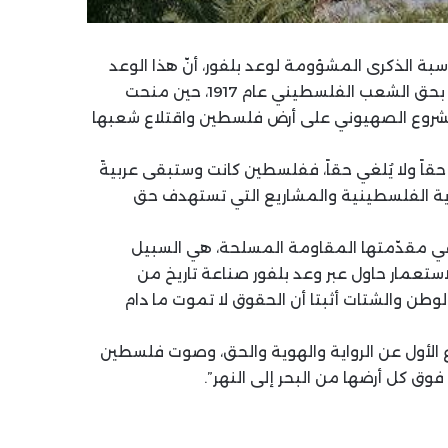
بة الذكرى المشؤومة لوعد بلفور، أنّ هذا الوعد
“شكّل واحدة من أبشع الجرائم التاريخية التي ارتكبتها بريطانيا بحق الشعب الفلسطيني عام 1917، حين منحت
المشروع الصهيوني على أرض فلسطين واقتلاع شعبها
قاً ولا يُلغي حقاً، ففلسطين كانت وستبقى عربيةً
وية الفلسطينية والمشاريع التي تستهدف حق
وفي مقدّمتها المقاومة المسلحة، هي السبيل
ستعمار حاول عبر وعد بلفور صناعة تاريخ من
وطن والشتات أثبتا أن الحقوق لا تموت ما دام
 الأول عن الرواية والهوية والحق، وصوت فلسطين
ق كل أرضها من البحر إلى النهر”.